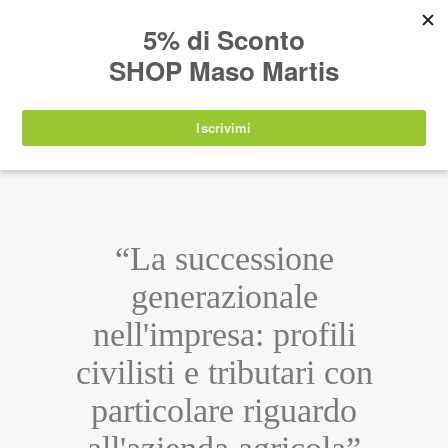
AVVISO:
I nostri prodotti torneranno
nuovamente disponibili a partire da
lunedì 24
agosto 2026
.
IT
EN
DE
SHOP
“La successione
generazionale
nell'impresa: profili
civilisti e tributari con
particolare riguardo