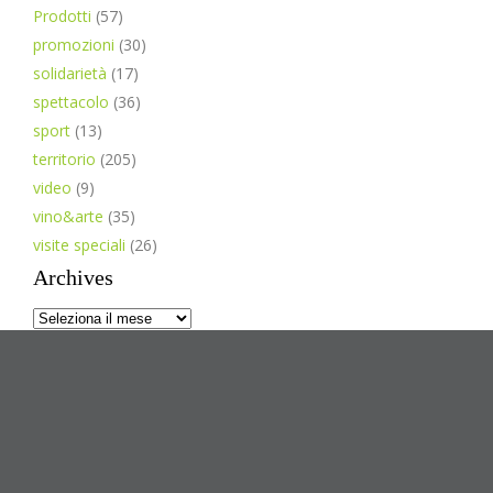
Prodotti
(57)
promozioni
(30)
solidarietà
(17)
spettacolo
(36)
sport
(13)
territorio
(205)
video
(9)
vino&arte
(35)
visite speciali
(26)
Archives
Archives