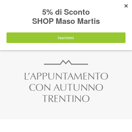
AVVISO:
I nostri prodotti torneranno
nuovamente disponibili a partire da
lunedì 24
agosto 2026
.
IT
EN
DE
SHOP
L’APPUNTAMENTO
CON AUTUNNO
TRENTINO