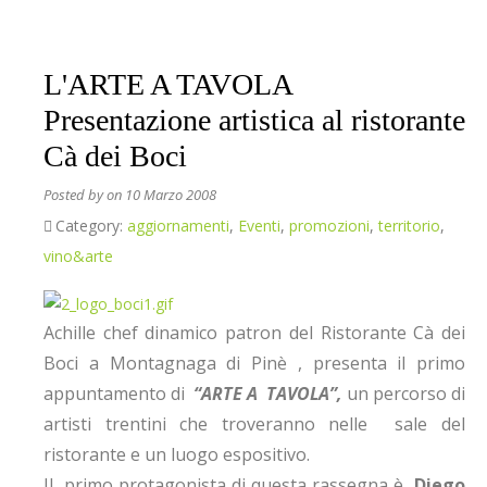
L'ARTE A TAVOLA
Presentazione artistica al ristorante
Cà dei Boci
Posted by
on 10 Marzo 2008
Category:
aggiornamenti
,
Eventi
,
promozioni
,
territorio
,
vino&arte
Achille chef dinamico patron del Ristorante Cà dei
Boci a Montagnaga di Pinè , presenta il primo
appuntamento di
“ARTE A TAVOLA”,
un percorso di
artisti trentini che troveranno nelle sale del
ristorante e un luogo espositivo.
Il primo protagonista di questa rassegna è
Diego