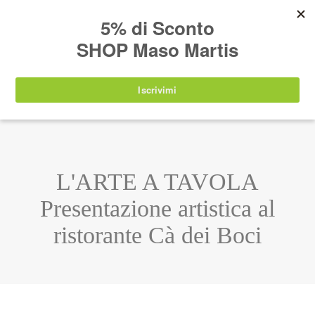
AVVISO:
I nostri prodotti torneranno
nuovamente disponibili a partire da
lunedì 24
agosto 2026
.
IT
EN
DE
SHOP
L'ARTE A TAVOLA
Presentazione artistica al
ristorante Cà dei Boci