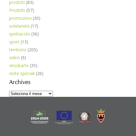
prodotti
(83)
Prodotti
(57)
promozioni
(30)
solidarietà
(17)
spettacolo
(36)
sport
(13)
territorio
(205)
video
(9)
vino&arte
(35)
visite speciali
(26)
Archives
Archives