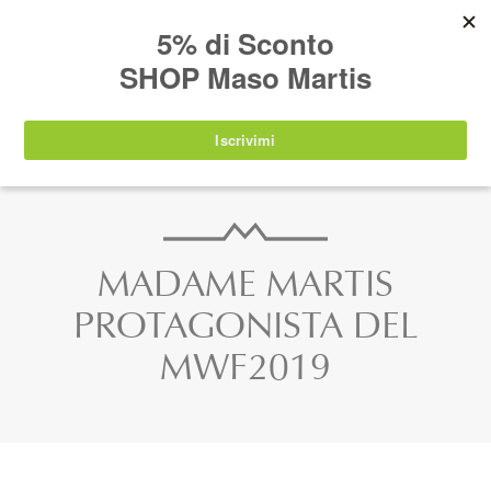
AVVISO:
I nostri prodotti torneranno
nuovamente disponibili a partire da
lunedì 24
agosto 2026
.
IT
EN
DE
SHOP
MADAME MARTIS
PROTAGONISTA DEL
MWF2019