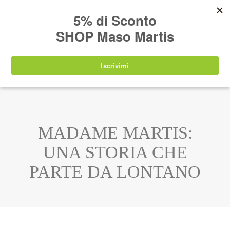
AVVISO:
I nostri prodotti torneranno
nuovamente disponibili a partire da
lunedì 24
agosto 2026
.
IT
EN
DE
SHOP
MADAME MARTIS:
UNA STORIA CHE
PARTE DA LONTANO