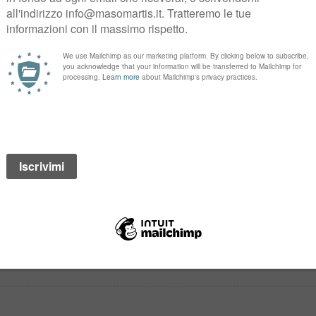
 un volto ad un nome, e iniziare un dialogo più diretto e sincero, come p