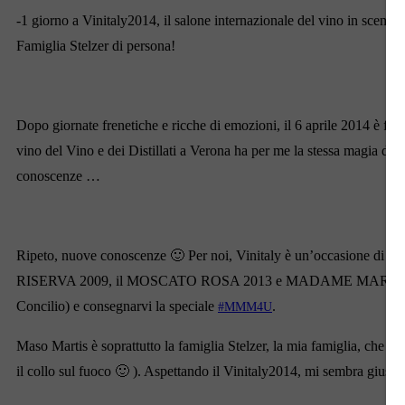
-1 giorno a Vinitaly2014, il salone internazionale del vino in sce
Famiglia Stelzer di persona!
Dopo giornate frenetiche e ricche di emozioni, il 6 aprile 2014 è fin
vino del Vino e dei Distillati a Verona ha per me la stessa magia del 
conoscenze …
Ripeto, nuove conoscenze 🙂 Per noi, Vinitaly è un’occasione di
RISERVA 2009, il MOSCATO ROSA 2013 e MADAME MARTIS RISERVA 
Concilio) e consegnarvi la speciale
.
#MMM4U
Maso Martis è soprattutto la famiglia Stelzer, la mia famiglia, che s
il collo sul fuoco 🙂 ). Aspettando il Vinitaly2014, mi sembra giusto i