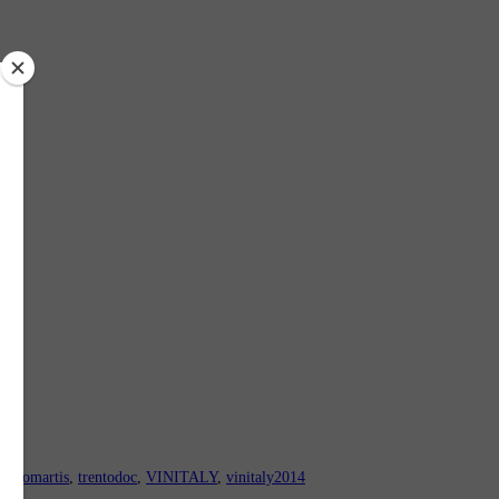
masomartis
,
trentodoc
,
VINITALY
,
vinitaly2014