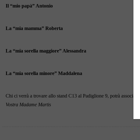
Il “mio papà” Antonio
La “mia mamma” Roberta
La “mia sorella maggiore” Alessandra
La “mia sorella minore” Maddalena
Chi ci verrà a trovare allo stand C13 al Padiglione 9, potrà associare
Vostra Madame Martis