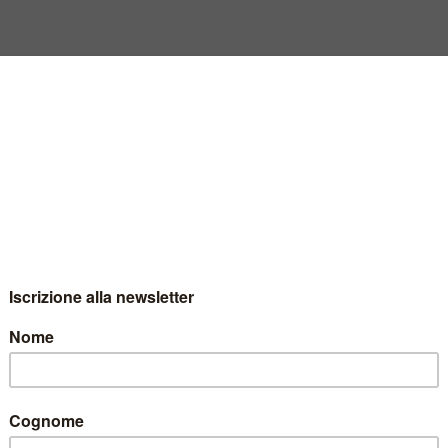
amiglia Stelzer si presenta
elzer si presenta
S
,
MASOMARTIS
,
masomartismembership
,
moscato-rosa-2013
,
moscatorosa-