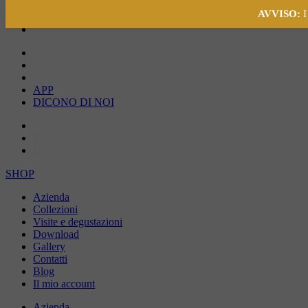
AVVISO:
I
APP
DICONO DI NOI
IT
EN
DE
SHOP
Azienda
Collezioni
Visite e degustazioni
Download
Gallery
Contatti
Blog
Il mio account
Azienda