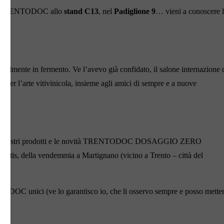
lenze TRENTODOC allo
stand C13
, nel
Padiglione 9
… vieni a conoscere 
icialmente in fermento. Ve l’avevo già confidato, il salone internazione 
e per l’arte vitivinicola, insieme agli amici di sempre e a nuove
nate dei nostri prodotti e le novità TRENTODOC DOSAGGIO ZERO
della vendemmia a Martignano (vicino a Trento – città del
ENTODOC unici (ve lo garantisco io, che li osservo sempre e posso metter