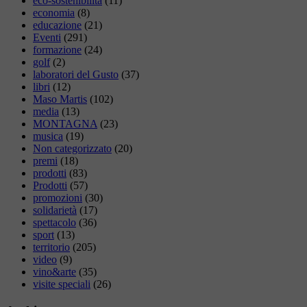
eco-sostenibilità
(11)
economia
(8)
educazione
(21)
Eventi
(291)
formazione
(24)
golf
(2)
laboratori del Gusto
(37)
libri
(12)
Maso Martis
(102)
media
(13)
MONTAGNA
(23)
musica
(19)
Non categorizzato
(20)
premi
(18)
prodotti
(83)
Prodotti
(57)
promozioni
(30)
solidarietà
(17)
spettacolo
(36)
sport
(13)
territorio
(205)
video
(9)
vino&arte
(35)
visite speciali
(26)