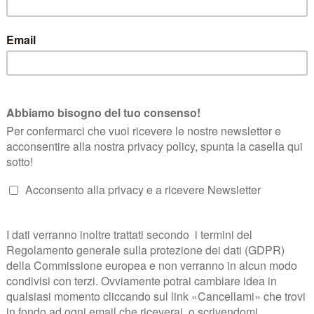
na a Verona Fiere dal 6 al 9 aprile 2014! Trovi Maso Martis e le eccel
almente arrivato: domani si parte per
Vinitaly2014 e Maso Martis
è uff
Natale. Una grande festa, in cui celebrare l’amore per il nostro Trentino 
 incontro, per conoscervi di persona, degustare assieme le nuove an
2004. Raccontarvi delle nostre campagne attorno a Maso Martis, 
i dedica con passione e amore tutti i giorni alla creazione di vini e TR
niziare a presentarveli.