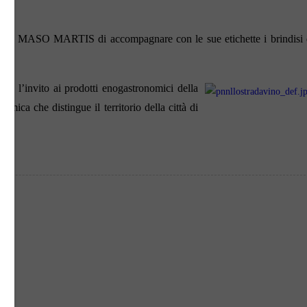
rito a MASO MARTIS di accompagnare con le sue etichette i brindisi 
do l’invito ai prodotti enogastronomici della
mica che distingue il territorio della città di