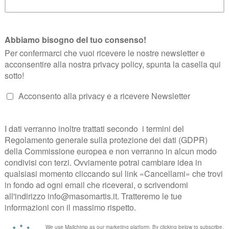
accordo con il
per l’anno 2008, dell’incarico confe
Comune di Trento
sioni di gemellaggio e di accoglienza di ospiti celebri .
 Geremia, Maso Martis ha condiviso questo
onorevole incarico estenden
 Concilio creando quindi una piccola vetrina della vocazione enogastrono
LI EUROPEI