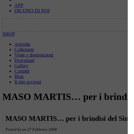
APP
DICONO DI NOI
IT
EN
DE
SHOP
Azienda
Collezioni
Visite e degustazioni
Download
Gallery
Contatti
Blog
Il mio account
MASO MARTIS… per i brindisi 
MASO MARTIS… per i brindisi del Sind
Posted by
on 27 Febbraio 2008