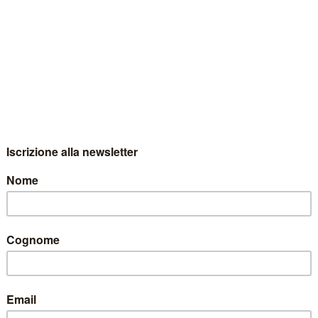
del Sindaco.
aco.