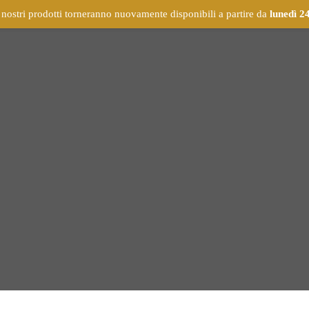
 nostri prodotti torneranno nuovamente disponibili a partire da
lunedì 2