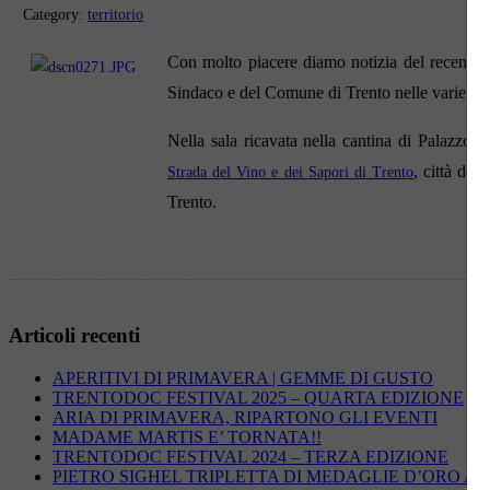
Category:
territorio
Con molto piacere diamo notizia del recente 
Sindaco e del Comune di Trento nelle varie occa
Nella sala ricavata nella cantina di Palazzo
, città del
Strada del Vino e dei Sapori di Trento
Trento.
Articoli recenti
APERITIVI DI PRIMAVERA | GEMME DI GUSTO
TRENTODOC FESTIVAL 2025 – QUARTA EDIZIONE
ARIA DI PRIMAVERA, RIPARTONO GLI EVENTI
MADAME MARTIS E’ TORNATA!!
TRENTODOC FESTIVAL 2024 – TERZA EDIZIONE
PIETRO SIGHEL TRIPLETTA DI MEDAGLIE D’ORO AG