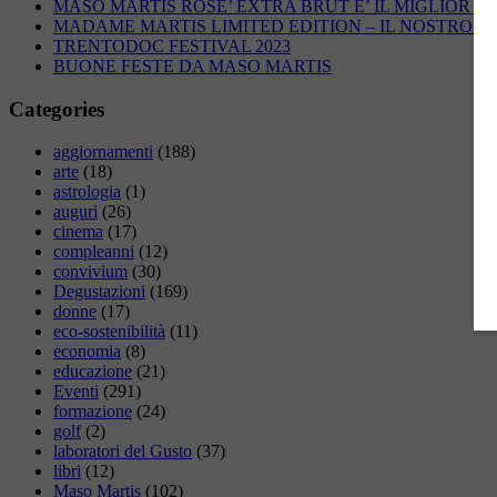
MASO MARTIS ROSE’ EXTRA BRUT E’ IL MIGLIOR R
MADAME MARTIS LIMITED EDITION – IL NOSTRO 
TRENTODOC FESTIVAL 2023
BUONE FESTE DA MASO MARTIS
Categories
aggiornamenti
(188)
arte
(18)
astrologia
(1)
auguri
(26)
cinema
(17)
compleanni
(12)
convivium
(30)
Degustazioni
(169)
donne
(17)
eco-sostenibilità
(11)
economia
(8)
educazione
(21)
Eventi
(291)
formazione
(24)
golf
(2)
laboratori del Gusto
(37)
libri
(12)
Maso Martis
(102)