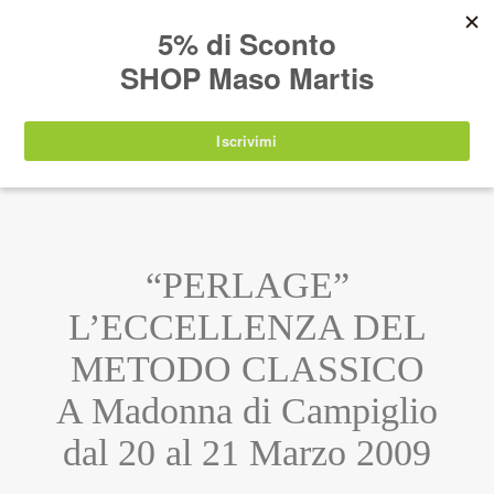
AVVISO:
I nostri prodotti torneranno
nuovamente disponibili a partire da
lunedì 24
agosto 2026
.
IT
EN
DE
SHOP
“PERLAGE”
L’ECCELLENZA DEL
METODO CLASSICO
A Madonna di Campiglio
dal 20 al 21 Marzo 2009