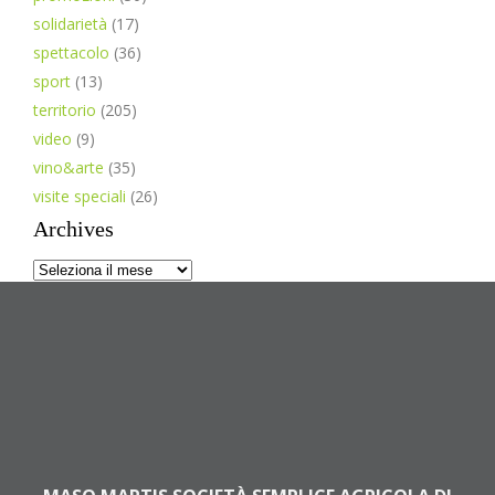
solidarietà
(17)
spettacolo
(36)
sport
(13)
territorio
(205)
video
(9)
vino&arte
(35)
visite speciali
(26)
Archives
Archives