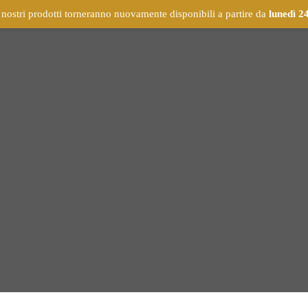
 nostri prodotti torneranno nuovamente disponibili a partire da
lunedì 2