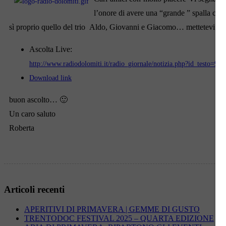
l’onore di avere una “grande ” spalla co
sì proprio quello del trio Aldo, Giovanni e Giacomo… mettetevi le cu
Ascolta Live:
http://www.radiodolomiti.it/radio_giornale/notizia.php?id_testo=9
Download link
buon ascolto… 🙂
Un caro saluto
Roberta
Articoli recenti
APERITIVI DI PRIMAVERA | GEMME DI GUSTO
TRENTODOC FESTIVAL 2025 – QUARTA EDIZIONE