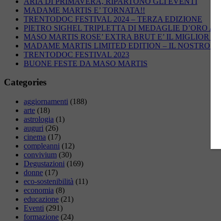
ARIA DI PRIMAVERA, RIPARTONO GLI EVENTI
MADAME MARTIS E’ TORNATA!!
TRENTODOC FESTIVAL 2024 – TERZA EDIZIONE
PIETRO SIGHEL TRIPLETTA DI MEDAGLIE D’ORO AG
MASO MARTIS ROSE’ EXTRA BRUT E’ IL MIGLIOR R
MADAME MARTIS LIMITED EDITION – IL NOSTRO 
TRENTODOC FESTIVAL 2023
BUONE FESTE DA MASO MARTIS
Categories
aggiornamenti
(188)
arte
(18)
astrologia
(1)
auguri
(26)
cinema
(17)
compleanni
(12)
convivium
(30)
Degustazioni
(169)
donne
(17)
eco-sostenibilità
(11)
economia
(8)
educazione
(21)
Eventi
(291)
formazione
(24)