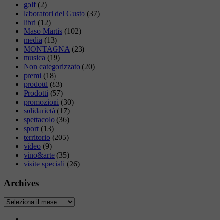
golf
(2)
laboratori del Gusto
(37)
libri
(12)
Maso Martis
(102)
media
(13)
MONTAGNA
(23)
musica
(19)
Non categorizzato
(20)
premi
(18)
prodotti
(83)
Prodotti
(57)
promozioni
(30)
solidarietà
(17)
spettacolo
(36)
sport
(13)
territorio
(205)
video
(9)
vino&arte
(35)
visite speciali
(26)
Archives
Archives