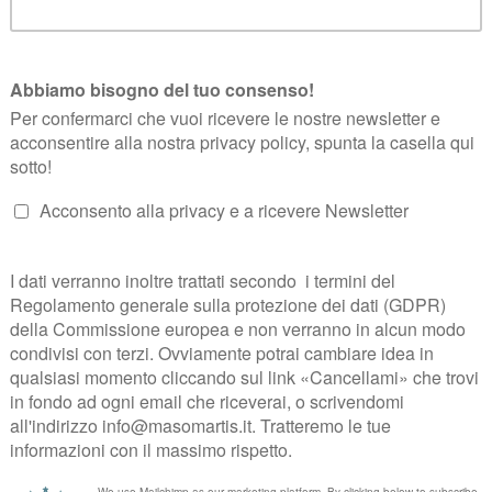
me
Giovanni Storti
…
ffie e linkatevi qui :
111&console=mp