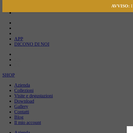
AVVISO:
I
APP
DICONO DI NOI
IT
EN
DE
SHOP
Azienda
Collezioni
Visite e degustazioni
Download
Gallery
Contatti
Blog
Il mio account
Azienda