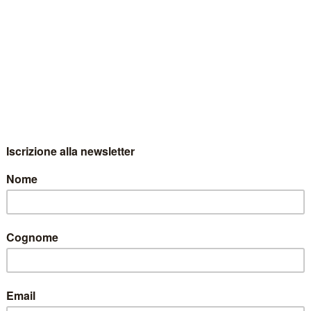
VISTA DEL 27 SETTEMBRE 2
EL 27 SETTEMBRE 2010
ove potete ascoltare la mia intervista con
Gabriele Biancardi
di
lune