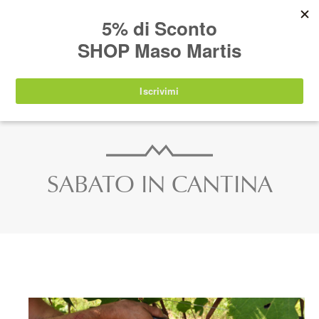
AVVISO:
I nostri prodotti torneranno
nuovamente disponibili a partire da
lunedì 24
agosto 2026
.
IT
EN
DE
SHOP
SABATO IN CANTINA