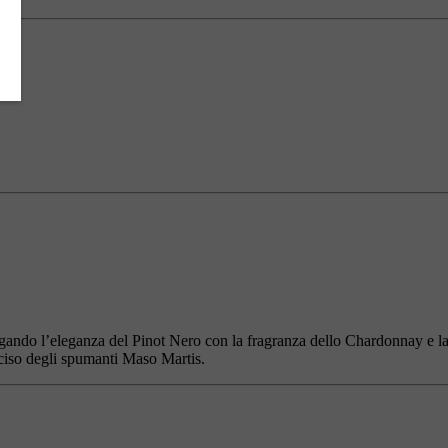
ugando l’eleganza del Pinot Nero con la fragranza dello Chardonnay e l
eciso degli spumanti Maso Martis.