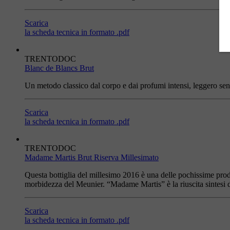
Scarica
la scheda tecnica in formato .pdf
TRENTODOC
Blanc de Blancs Brut
Un metodo classico dal corpo e dai profumi intensi, leggero sentor
Scarica
la scheda tecnica in formato .pdf
TRENTODOC
Madame Martis Brut Riserva Millesimato
Questa bottiglia del millesimo 2016 è una delle pochissime pr
morbidezza del Meunier. “Madame Martis” è la riuscita sintesi 
Scarica
la scheda tecnica in formato .pdf