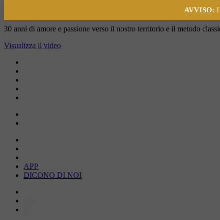
AVVISO:
I
La nostra firma,dal vigneto alla bottiglia
30 anni di amore e passione verso il nostro territorio e il metodo class
Visualizza il video
APP
DICONO DI NOI
IT
EN
DE