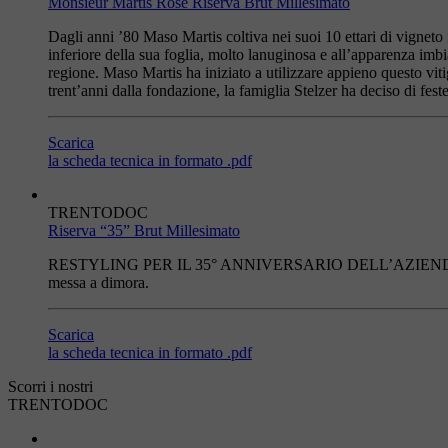
Monsieur Martis Rosé Riserva Brut Millesimato
Dagli anni ’80 Maso Martis coltiva nei suoi 10 ettari di vigneto 
inferiore della sua foglia, molto lanuginosa e all’apparenza imb
regione. Maso Martis ha iniziato a utilizzare appieno questo v
trent’anni dalla fondazione, la famiglia Stelzer ha deciso di fe
Scarica
la scheda tecnica in formato .pdf
TRENTODOC
Riserva “35” Brut Millesimato
RESTYLING PER IL 35° ANNIVERSARIO DELL’AZIENDA - 2025 Un 
messa a dimora.
Scarica
la scheda tecnica in formato .pdf
Scorri i nostri
TRENTODOC