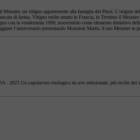
il Meunier, un vitigno appartenente alla famiglia dei Pinot. L’origine d
iancata di farina. Vitigno molto amato in Francia, in Trentino il Meunier
itigno con la vendemmia 1999, inserendolo come elemento distintivo del
steggiare l’anniversario presentando Monsieur Martis, il suo Meunier in p
capolavoro enologico da uve selezionate, più ricche del vitigno 