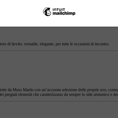
e di lievito, versatile, elegante, per tutte le occasioni di incontro.
odotte da Maso Martis con un’accurata selezione delle proprie uve, coni
dei pregiati elementi che caratterizzano da sempre lo stile armonico e d