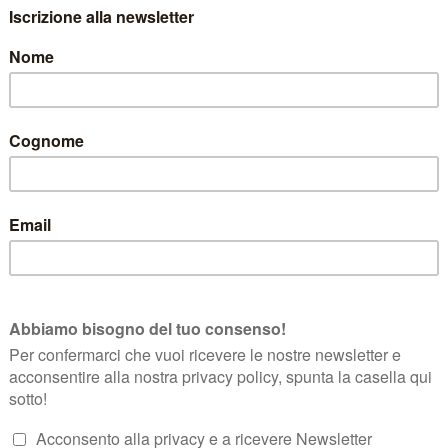
 stata prodotta e che l’attenzione con la quale
 del nostro ambiente di vita quotidiano.
ottiglia Maso Martis.
 amici, il piacere di gustare.
delle Dolomiti e l'anima degli spumanti Maso Martis.