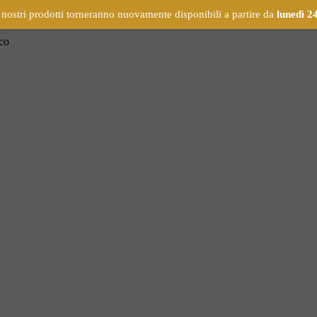
 nostri prodotti torneranno nuovamente disponibili a partire da
lunedì 2
ico