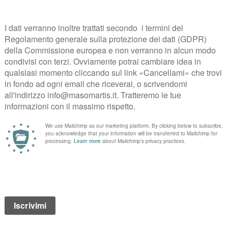
ccoli frutti di bosco, ribes, lamponi e fragoline e delicati richiami di m
corpo e dai profumi intensi, minerale, dal carattere robusto e deciso. 