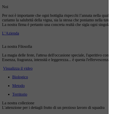
Noi
Per noi è importante che ogni bottiglia rispecchi l’annata nella quale è
curiamo la salubrità della vigna, sia la stessa che poniamo nella tutela
La nostra firma è pertanto una concreta realtà che sigla ogni singola b
L’Azienda
La nostra Filosofia
La magia delle feste, l'attesa dell'occasione speciale, l'aperitivo con gli
Essenza, fragranza, intensità e leggerezza... è questa l'effervescenza 
Visualizza il video
Biologico
Metodo
Territorio
La nostra collezione
L'attenzione per i dettagli frutto di un prezioso lavoro di squadra