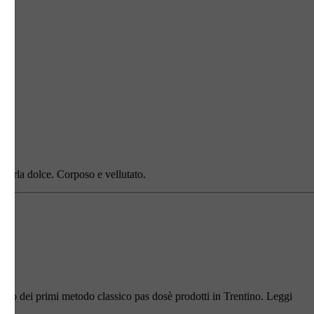
andorla dolce. Corposo e vellutato.
Uno dei primi metodo classico pas dosè prodotti in Trentino. Leggi