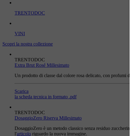
TRENTODOC
VINI
Scopri la nostra collezione
TRENTODOC
Extra Brut Rosé Millesimato
Un prodotto di classe dal colore rosa delicato, con profumi di pi
Scarica
la scheda tecnica in formato .pdf
TRENTODOC
DosaggioZero Riserva Millesimato
DosaggioZero è un metodo classico senza residuo zuccherino dal 
l'
articolo
riguardo la nuova immagine.