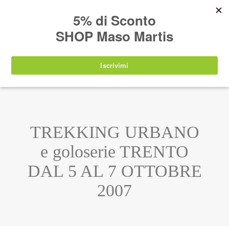
AVVISO:
I nostri prodotti torneranno
nuovamente disponibili a partire da
lunedì 24
agosto 2026
.
IT
EN
DE
SHOP
TREKKING URBANO
e goloserie TRENTO
DAL 5 AL 7 OTTOBRE
2007