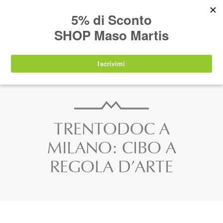
AVVISO:
I nostri prodotti torneranno
nuovamente disponibili a partire da
lunedì 24
agosto 2026
.
IT
EN
DE
SHOP
TRENTODOC A
MILANO: CIBO A
REGOLA D’ARTE