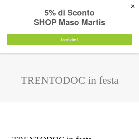
AVVISO:
I nostri prodotti torneranno
nuovamente disponibili a partire da
lunedì 24
agosto 2026
.
IT
EN
DE
SHOP
TRENTODOC in festa