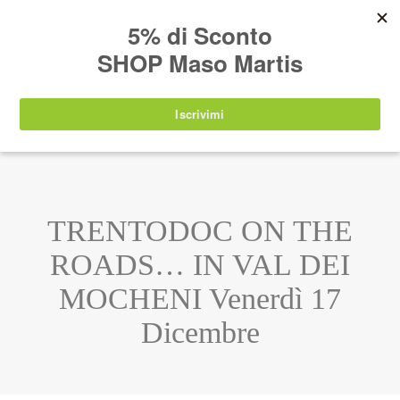
AVVISO:
I nostri prodotti torneranno
nuovamente disponibili a partire da
lunedì 24
agosto 2026
.
IT
EN
DE
SHOP
TRENTODOC ON THE
ROADS… IN VAL DEI
MOCHENI Venerdì 17
Dicembre