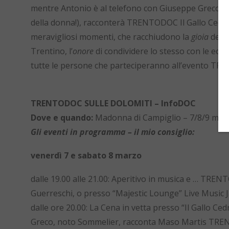
mentre Antonio è al telefono con Giuseppe Greco, i
della donna!), racconterà TRENTODOC Il Gallo Cedrone
meravigliosi momenti, che racchiudono la
gioia
della
Trentino,
l’
onore
di condividere lo stesso con le eccel
tutte le persone che parteciperanno all’evento 
TRENTODOC SULLE DOLOMITI – InfoDOC
Dove e quando:
Madonna di Campiglio – 7/8/9 mar
Gli eventi in programma – il mio consiglio:
venerdì 7 e sabato 8 marzo
dalle 19.00 alle 21.00: Aperitivo in musica e … TRE
Guerreschi, o presso “Majestic Lounge” Live Music
dalle ore 20.00: La Cena in vetta presso “Il Gallo Ce
Greco, noto Sommelier, racconta Maso Martis TR