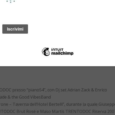
l Sommelier che oggi 7 marzo e domani, 8 marzo 2014 (Festa
 – Taverna dell’Hotel Bertelli. Io? Sono spettatrice di ques
 famiglia Stelzer di partecipare ad un evento nel nostro
lenze del nostro territorio e il
desiderio
di offrire il meglio, p
TRENTODOC SULLE DOLOMITI.
zo 2014
NTODOC presso “piano54”, con Dj set Adrian Zack & Enrico
 Jade & the Good VibesBand
drone – Taverna dell’Hotel Bertelli”, durante la quale Giusepp
ENTODOC Brut Rosé e Maso Martis TRENTODOC Riserva 200