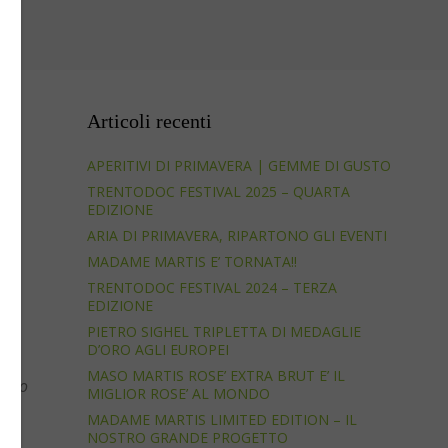
Articoli recenti
o
APERITIVI DI PRIMAVERA | GEMME DI GUSTO
TRENTODOC FESTIVAL 2025 – QUARTA
EDIZIONE
ARIA DI PRIMAVERA, RIPARTONO GLI EVENTI
MADAME MARTIS E’ TORNATA!!
TRENTODOC FESTIVAL 2024 – TERZA
EDIZIONE
el
PIETRO SIGHEL TRIPLETTA DI MEDAGLIE
D’ORO AGLI EUROPEI
al
MASO MARTIS ROSE’ EXTRA BRUT E’ IL
Maso
MIGLIOR ROSE’ AL MONDO
MADAME MARTIS LIMITED EDITION – IL
NOSTRO GRANDE PROGETTO