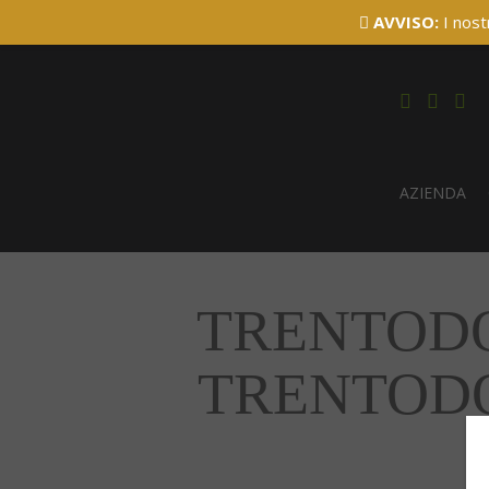
AVVISO:
I nost
AZIENDA
TRENTODOC
TRENTODOC 