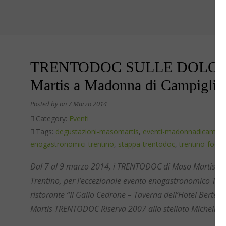
TRENTODOC SULLE DOLOMIT
Martis a Madonna di Campiglio
Posted by
on 7 Marzo 2014
Category:
Eventi
Tags:
degustazioni-masomartis
,
eventi-madonnadicampigl
enogastronomici-trentino
,
stappa-trentodoc
,
trentino-food
Dal 7 al 9 marzo 2014, i TRENTODOC di Maso Martis sono
Trentino, per l’eccezionale evento enogastronomico TRE
ristorante “Il Gallo Cedrone – Taverna dell’Hotel Bert
Martis TRENTODOC Riserva 2007 allo stellato Michelin D