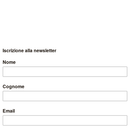
I: stappa i TRENTODOC di Mas
io
,
eventi-masomartis
,
eventi-trentino
,
eventi-trentodoc
,
evento-
,
trentodoc
 in trasferta a Madonna di Campiglio, la perla delle Dolomiti d
NTODOC SULLE DOLOMITI. Un rincorrersi di incontri del gusto, d
elli”, dove potrete degustare Maso Martis TRENTODOC Brut Rosé e 
olomieu del D.V. Chalet Boutique Hotel & Spa.