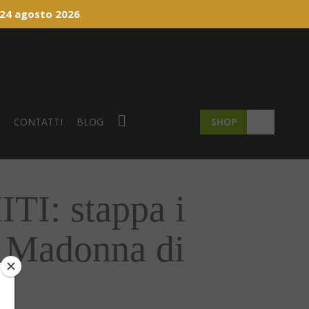
 24 agosto 2026
.
Y
CONTATTI
BLOG
SHOP
: stappa i
 Madonna di