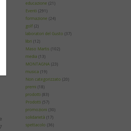
educazione
(21)
Eventi
(291)
ti
formazione
(24)
golf
(2)
er
laboratori del Gusto
(37)
libri
(12)
Maso Martis
(102)
media
(13)
MONTAGNA
(23)
musica
(19)
Non categorizzato
(20)
premi
(18)
prodotti
(83)
Prodotti
(57)
promozioni
(30)
solidarietà
(17)
e
spettacolo
(36)
7