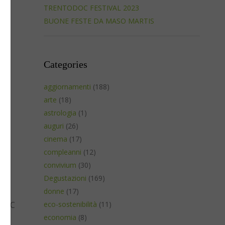
TRENTODOC FESTIVAL 2023
BUONE FESTE DA MASO MARTIS
Categories
aggiornamenti
(188)
arte
(18)
astrologia
(1)
auguri
(26)
cinema
(17)
compleanni
(12)
convivium
(30)
Degustazioni
(169)
a
donne
(17)
ODOC
eco-sostenibilità
(11)
economia
(8)
7,