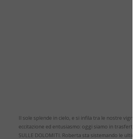
Il sole splende in cielo, e si infila tra le nostre vign
eccitazione ed entusiasmo: oggi siamo in trasfert
SULLE DOLOMITI. Roberta sta sistemando le ultime 