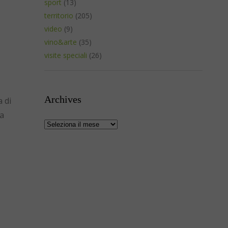
sport
(13)
territorio
(205)
video
(9)
vino&arte
(35)
visite speciali
(26)
Archives
 di
ta
Archives