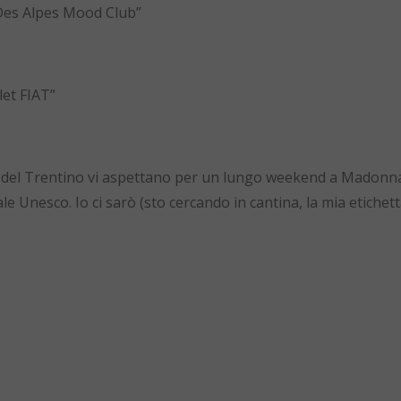
 “Des Alpes Mood Club”
let FIAT”
 del Trentino vi aspettano per un lungo weekend a Madonna
e Unesco. Io ci sarò (sto cercando in cantina, la mia etichet