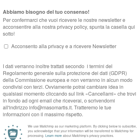
e sulle colline di Trento. Nella cantina di Maso Martis si respir
a a Madonna di Campiglio, per partecipare all’evento TRENT
bottiglie dei TRENTODOC Brut Rosé e la nostra Riserva 200