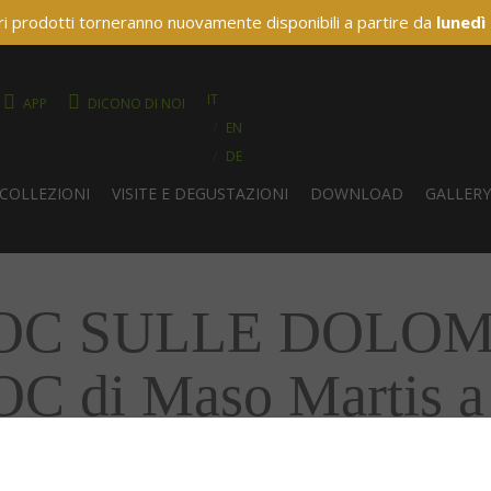
ri prodotti torneranno nuovamente disponibili a partire da
lunedì
IT
APP
DICONO DI NOI
EN
DE
COLLEZIONI
VISITE E DEGUSTAZIONI
DOWNLOAD
GALLER
 SULLE DOLOMITI
di Maso Martis a
Campiglio