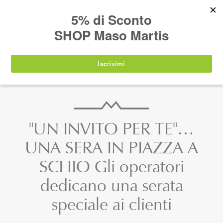
AVVISO:
I nostri prodotti torneranno
nuovamente disponibili a partire da
lunedì 24
agosto 2026
.
IT
EN
DE
SHOP
"UN INVITO PER TE"…
UNA SERA IN PIAZZA A
SCHIO Gli operatori
dedicano una serata
speciale ai clienti