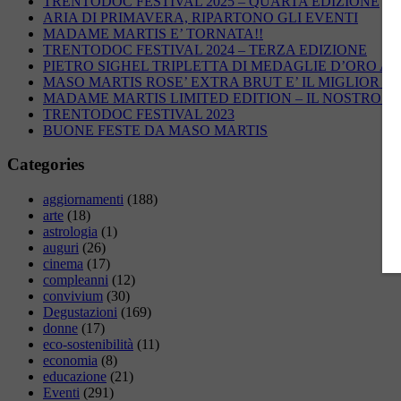
TRENTODOC FESTIVAL 2025 – QUARTA EDIZIONE
ARIA DI PRIMAVERA, RIPARTONO GLI EVENTI
MADAME MARTIS E’ TORNATA!!
TRENTODOC FESTIVAL 2024 – TERZA EDIZIONE
PIETRO SIGHEL TRIPLETTA DI MEDAGLIE D’ORO AG
MASO MARTIS ROSE’ EXTRA BRUT E’ IL MIGLIOR R
MADAME MARTIS LIMITED EDITION – IL NOSTRO 
TRENTODOC FESTIVAL 2023
BUONE FESTE DA MASO MARTIS
Categories
aggiornamenti
(188)
arte
(18)
astrologia
(1)
auguri
(26)
cinema
(17)
compleanni
(12)
convivium
(30)
Degustazioni
(169)
donne
(17)
eco-sostenibilità
(11)
economia
(8)
educazione
(21)
Eventi
(291)