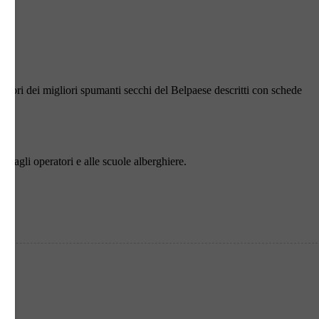
 sapori dei migliori spumanti secchi del Belpaese descritti con schede
do agli operatori e alle scuole alberghiere.