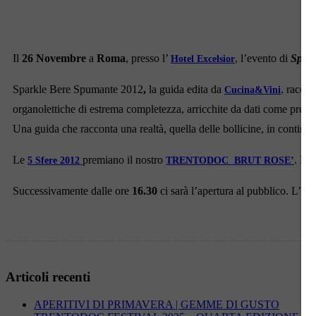
Il
26 Novembre
a
Roma
, presso l’
,
l’evento di
Spar
Hotel Excelsior
Sparkle Bere Spumante 2012
,
la guida edita da
,
raccon
Cucina&Vini
organolettiche di estrema completezza, arricchite da dati come prezz
Una guida che racconta una realtà, quella delle bollicine, in continuo
Le
premiano il nostro
. La
5 Sfere 2012
TRENTODOC BRUT ROSE’
Successivamente dalle ore
16.30
ci sarà l’apertura al pubblico. L’ev
Articoli recenti
APERITIVI DI PRIMAVERA | GEMME DI GUSTO