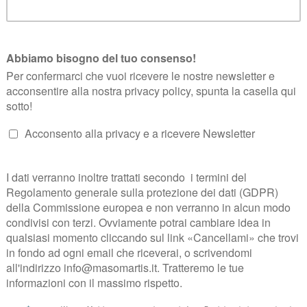
kle Bere Spumante 2012
, la guida alle migliori bollicine d’Italia.
ta con cura e passione il top delle bollicine italiane. Perlage, profumi e
o in enoteca, abbinamenti, uvaggi.
 fermento e costante crescita.
 manifestazione si svolgerà dal primo pomeriggio, dalle ore
14.00
, apren
ento terminerà alle ore
21.00