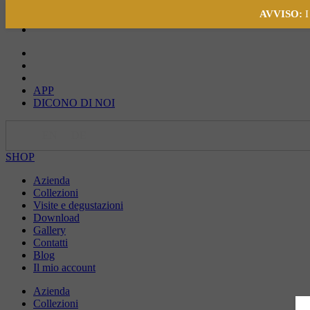
AVVISO:
I
APP
DICONO DI NOI
IT
EN
DE
SHOP
Azienda
Collezioni
Visite e degustazioni
Download
Gallery
Contatti
Blog
Il mio account
Azienda
Collezioni