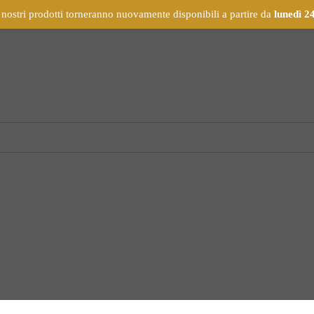
 nostri prodotti torneranno nuovamente disponibili a partire da
lunedì 2