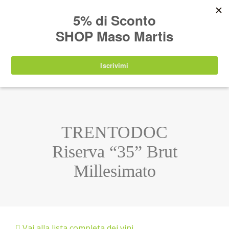
AVVISO:
I nostri prodotti torneranno
nuovamente disponibili a partire da
lunedì 24
agosto 2026
.
IT
EN
DE
SHOP
TRENTODOC
Riserva “35” Brut
Millesimato
Vai alla lista completa dei vini