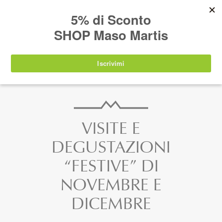
AVVISO:
I nostri prodotti torneranno
nuovamente disponibili a partire da
lunedì 24
agosto 2026
.
IT
EN
DE
SHOP
VISITE E
DEGUSTAZIONI
“FESTIVE” DI
NOVEMBRE E
DICEMBRE