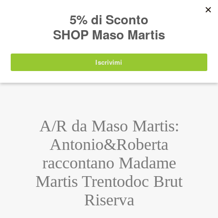
AVVISO:
I nostri prodotti torneranno
nuovamente disponibili a partire da
lunedì 24
agosto 2026
.
IT
EN
DE
SHOP
A/R da Maso Martis:
Antonio&Roberta
raccontano Madame
Martis Trentodoc Brut
Riserva