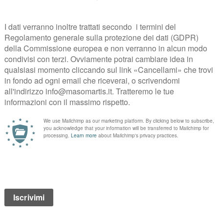
, oggi formalizzato in un rigido disciplinare, si basa sui seguenti punti 
lto prolungato (non inferiore ai 24 mesi), remuage. Nel 1993 consegue –
ccellenza, su richiesta dei produttori, nel 1984 viene fondato l’Istituto 
le del Trentino dove è possibile degustare tutte le etichette Trentodoc 
ista DOC-PIA 😉
eda tecnica –
)
si veda qui
Come nasce questo metodo classico?
mondo delle bollicine. E’ la nostra prima cuvèe al 70% chardonnay e al 