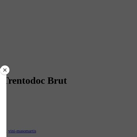
 Trentodoc Brut
rtis
,
vini-masomartis