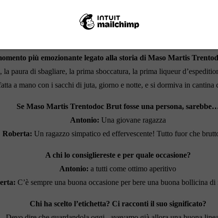
6-7 gr/l. di zuccheri aggiunti.
mo incantinato la prima base spumante nel 1990. Poi nel 1993, anno in 
etichetta… qualcuno se la ricorda??!!!
momento più emozionante legato alla storia di
Maso Martis Trentod
la paura di sbagliare, la prima sboccatura, la prima liqueur d’espediti
 fatta a mano con i sacchi di juta, giorno e notte, e si dormiva in cantin
Se
Maso Martis Trentodoc Brut
fosse una persona, sarebbe
Antonio:
Una giovane ragazza
Roberta:
Un ragazzo simpatico ed effervescente! Tutto fuor che brutto
A chi lo consigliereste e per quale occasione?
Antonio:
a tutti come ottimo aperitivo
erta:
C’è sempre una buona occasione per bere una buona bollicina di
Chi ha scelto l’etichetta?
Ci racconti il suo significato?
… Devo dire che guardandola oggi.. avevamo già allora una buona linea g