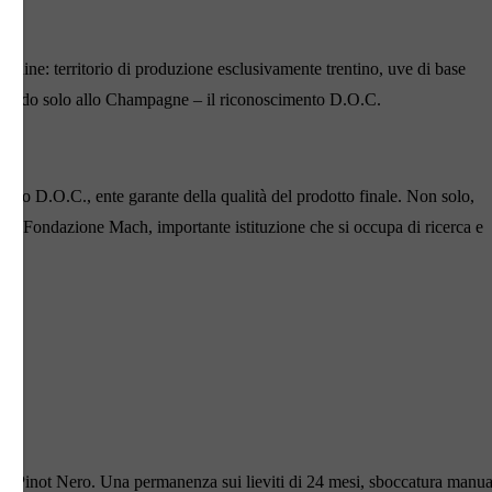
cardine: territorio di produzione esclusivamente trentino, uve di base
 secondo solo allo Champagne – il riconoscimento D.O.C.
Trento D.O.C., ente garante della qualità del prodotto finale. Non solo,
e la Fondazione Mach, importante istituzione che si occupa di ricerca e
30 % Pinot Nero. Una permanenza sui lieviti di 24 mesi, sboccatura manua