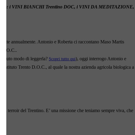
aso Martis: i VINI BIANCHI Trentino DOC, i VINI DA MEDITAZIONE, 
prodotte annualmente. Antonio e Roberta ci raccontano Maso Martis
to D.O.C..
avuto modo di leggerla?
), oggi interrogo Antonio e
Scopri tutto qui
Istituto Trento D.O.C., al quale la nostra azienda agricola biologica a
 il terroir del Trentino. E’ una missione che teniamo sempre viva, che