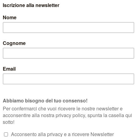
is Trentodoc Brut. Continua il viaggio di scoperta dei prodotti M
(a Martignano – vicino a Trento) dedica 45.000 delle 60.000 bottiglie 
o Ferrari, e formalizzato all’interno del Disciplinare dell’Istituto Tren
tervista DOC-PIA, dedicata al TRENTINO DOC CHARDONNAY (non hai 
il cuore pulsante di Maso Martis – mi concedo una breve parentesi sull’
n Trentino.
C?
nvestiamo le nostre energie. E’ il vino che per noi meglio rappresenta
 e Roberta.