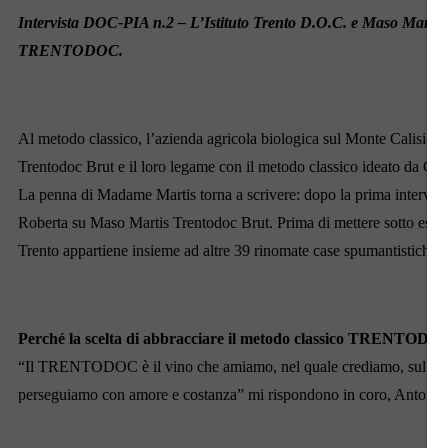
Intervista DOC-PIA n.2 – L’Istituto Trento D.O.C. e Maso Mart
TRENTODOC.
Al metodo classico, l’azienda agricola biologica sul Monte Calisio 
Trentodoc Brut e il loro legame con il metodo classico ideato da Giuli
La penna di Madame Martis torna a scrivere: dopo la prima in
Roberta su Maso Martis Trentodoc Brut. Prima di mettere sotto esame 
Trento appartiene insieme ad altre 39 rinomate case spumantistiche i
Perché la scelta di abbracciare il metodo classico TRENTODO
“Il TRENTODOC è il vino che amiamo, nel quale crediamo, sul quale i
perseguiamo con amore e costanza” mi rispondono in coro, Antonio