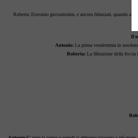
Roberta: Eravamo giovanissimi, e ancora fidanzati, quando abbia
Il 
Antonio:
La prima vendemmia in assoluto, 
Roberta:
La filtrazione della feccia
Rob
Antonio:
E’ stata la prima e quindi ci abbiamo lavorato a più mani