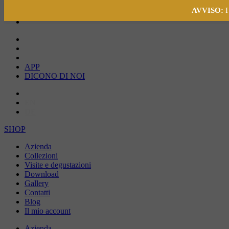
AVVISO:
I
APP
DICONO DI NOI
IT
EN
DE
SHOP
Azienda
Collezioni
Visite e degustazioni
Download
Gallery
Contatti
Blog
Il mio account
Azienda