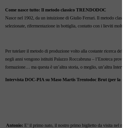
Come nasce tutto: Il metodo classico TRENDODOC
Nasce nel 1902, da un intuizione di Giulio Ferrari. Il metodo classico
selezionate, rifermentazione in bottiglia, contatto con i lieviti mo
Per tutelare il metodo di produzione volto alla costante ricerca dell’e
negli anni vengono istituiti Palazzo Roccabruna – l’Enoteca provincia
formazione… ma questa è un’altra storia, o meglio, un’altra Interv
Intervista DOC-PIA su Maso Martis Trentodoc Brut (per la sch
Antonio:
E’ il primo nato, il nostro primo biglietto da visita nel 