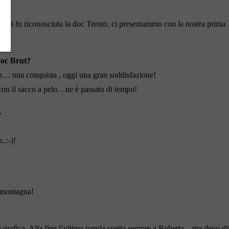
cui fu riconosciuta la doc Trento, ci presentammo con la nostra prima
oc Brut
?
on… una conquista , oggi una gran soddisfazione!
a con il sacco a pelo…ne è passato di tempo!
…
..:-)!
 montagna!
rafica. Alla fine l’ultima parola spetta sempre a Roberta .. ma devo di