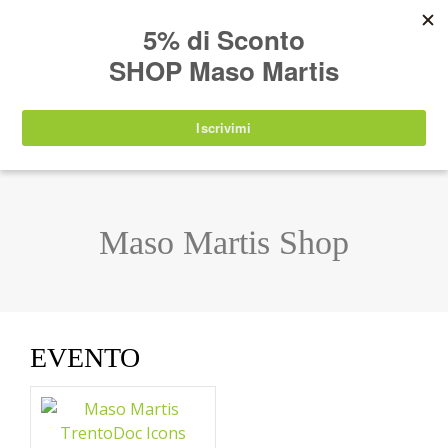
AVVISO:
I nostri prodotti torneranno
nuovamente disponibili a partire da
lunedì 24
agosto 2026
.
IT
EN
DE
SHOP
Maso Martis Shop
EVENTO