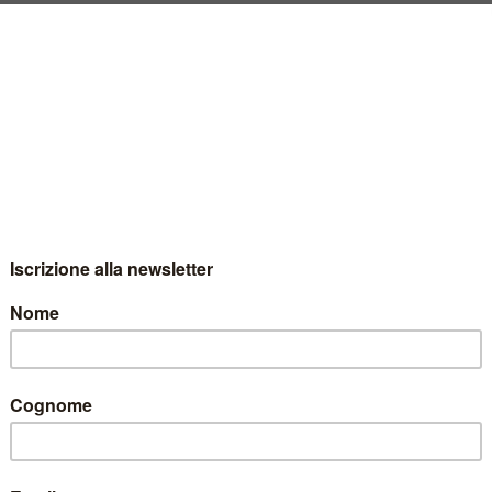
enti buoni che nei momenti tristi. E questo per noi è davvero un momento