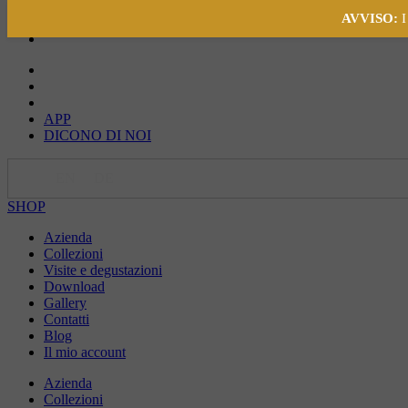
AVVISO:
I
APP
DICONO DI NOI
IT
EN
DE
SHOP
Azienda
Collezioni
Visite e degustazioni
Download
Gallery
Contatti
Blog
Il mio account
Azienda
Collezioni