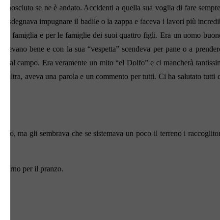
onosciuto se ne è andato. Accidenti a quella sua voglia di fare sempre
isdegnava impugnare il badile o la zappa e faceva i lavori più incredib
tta la famiglia e per le famiglie dei suoi quattro figli. Era un uomo buon
i volevano bene e con la sua “vespetta” scendeva per pane o a prendere
 fino al campo. Era veramente un mito “el Dolfo” e ci mancherà tantissi
 l’altra, aveva una parola e un commento per tutti. Ci ha salutato tutti 
colto, ma gli sembrava che se sistemava un poco il terreno i raccoglitor
giorno per il pranzo.