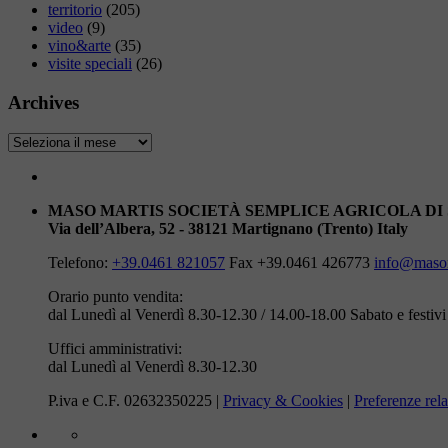
territorio
(205)
video
(9)
vino&arte
(35)
visite speciali
(26)
Archives
Archives
MASO MARTIS SOCIETÀ SEMPLICE AGRICOLA DI
Via dell’Albera, 52 - 38121 Martignano (Trento) Italy
Telefono:
+39.0461 821057
Fax +39.0461 426773
info@masom
Orario punto vendita:
dal Lunedì al Venerdì 8.30-12.30 / 14.00-18.00
Sabato e festiv
Uffici amministrativi:
dal Lunedì al Venerdì 8.30-12.30
P.iva e C.F. 02632350225 |
Privacy & Cookies
|
Preferenze rela