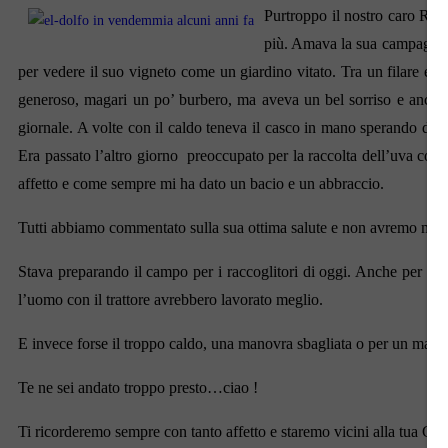
Purtroppo il nostro caro Rod
più. Amava la sua campagna an
per vedere il suo vigneto come un giardino vitato. Tra un filare e l’a
generoso, magari un po’ burbero, ma aveva un bel sorriso e anche s
giornale. A volte con il caldo teneva il casco in mano sperando di n
Era passato l’altro giorno preoccupato per la raccolta dell’uva così a
affetto e come sempre mi ha dato un bacio e un abbraccio.
Tutti abbiamo commentato sulla sua ottima salute e non avremo mai pe
Stava preparando il campo per i raccoglitori di oggi. Anche per lui 
l’uomo con il trattore avrebbero lavorato meglio.
E invece forse il troppo caldo, una manovra sbagliata o per un malo
Te ne sei andato troppo presto…ciao !
Ti ricorderemo sempre con tanto affetto e staremo vicini alla tua Giov