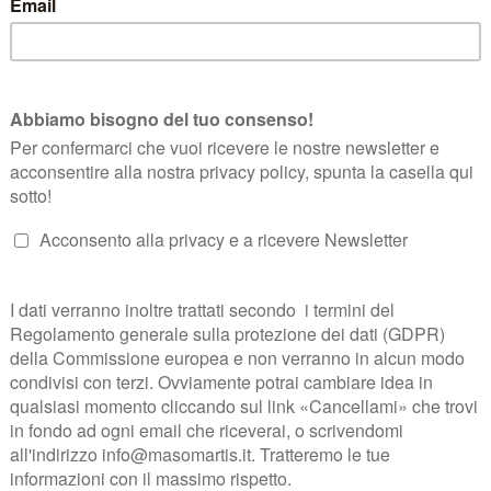
olfo,un personaggio nel nostro paese.. “El Dolfo da Maderno” da tutti c
che se era molto faticoso lavorarla, ma nonostante i suoi 81 anni non d
ltro i fagiolini e poi le patate, insalata, radicchio e quant’altro per tu
e a volte esagerava un po’ si sentiva forte la sua presenza. Tutti gl
on incontrare il vigile di quartiere nei pochi metri che faceva da casa
nticipata , non aveva il carro per il conferimento e tra una brontolata e
nsato alla tragedia di ieri.
si concludeva il ciclo di un anno di lavoro. L’uva era pronta per il rac
re, Rodolfo non è tornato a casa dove Giovanna lo aspettava come ogni 
anna e ai tuoi ragazzi .