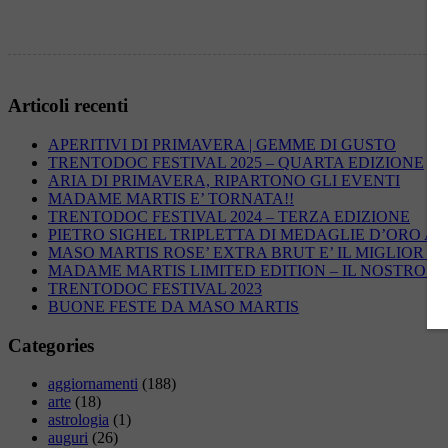
Articoli recenti
APERITIVI DI PRIMAVERA | GEMME DI GUSTO
TRENTODOC FESTIVAL 2025 – QUARTA EDIZIONE
ARIA DI PRIMAVERA, RIPARTONO GLI EVENTI
MADAME MARTIS E’ TORNATA!!
TRENTODOC FESTIVAL 2024 – TERZA EDIZIONE
PIETRO SIGHEL TRIPLETTA DI MEDAGLIE D’ORO AG
MASO MARTIS ROSE’ EXTRA BRUT E’ IL MIGLIOR R
MADAME MARTIS LIMITED EDITION – IL NOSTRO 
TRENTODOC FESTIVAL 2023
BUONE FESTE DA MASO MARTIS
Categories
aggiornamenti
(188)
arte
(18)
astrologia
(1)
auguri
(26)