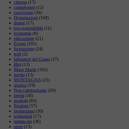
cinema
(17)
compleanni
(12)
convivium
(30)
Degustazioni
(169)
donne
(17)
eco-sostenibilità
(11)
economia
(8)
educazione
(21)
Eventi
(291)
formazione
(24)
golf
(2)
laboratori del Gusto
(37)
libri
(12)
Maso Martis
(102)
media
(13)
MONTAGNA
(23)
musica
(19)
Non categorizzato
(20)
premi
(18)
prodotti
(83)
Prodotti
(57)
promozioni
(30)
solidarietà
(17)
spettacolo
(36)
sport
(13)