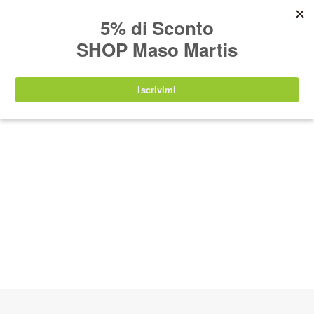
AVVISO:
I nostri prodotti torneranno
nuovamente disponibili a partire da
lunedì 24
agosto 2026
.
IT
EN
DE
SHOP