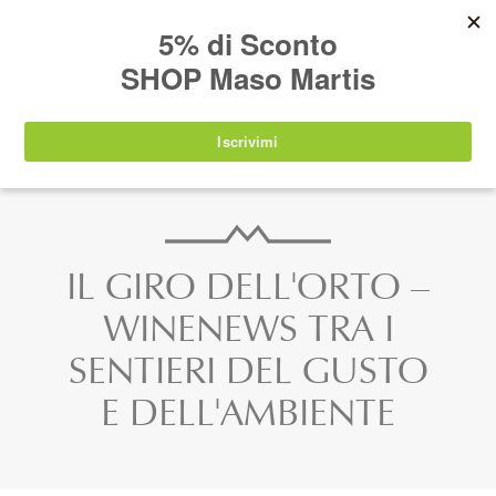
AVVISO:
I nostri prodotti torneranno
nuovamente disponibili a partire da
lunedì 24
agosto 2026
.
IT
EN
DE
SHOP
IL GIRO DELL'ORTO –
WINENEWS TRA I
SENTIERI DEL GUSTO
E DELL'AMBIENTE