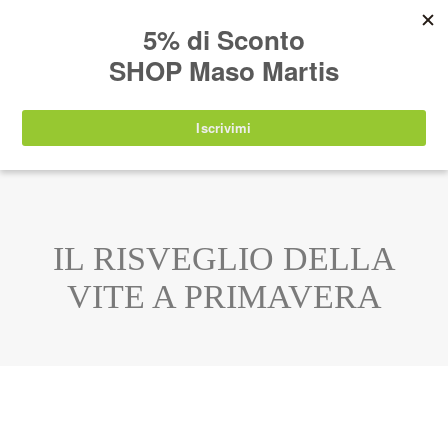
AVVISO:
I nostri prodotti torneranno
nuovamente disponibili a partire da
lunedì 24
agosto 2026
.
IT
EN
DE
SHOP
IL RISVEGLIO DELLA
VITE A PRIMAVERA