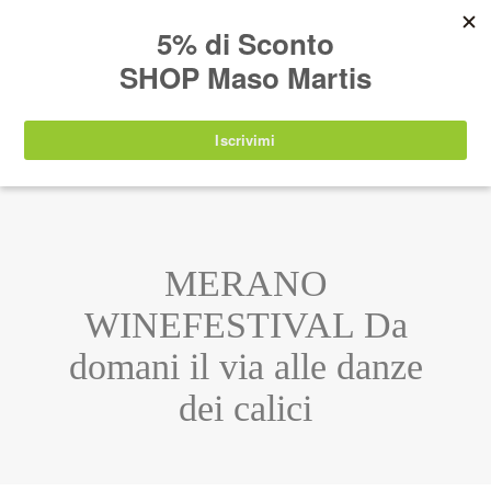
AVVISO:
I nostri prodotti torneranno
nuovamente disponibili a partire da
lunedì 24
agosto 2026
.
IT
EN
DE
SHOP
MERANO
WINEFESTIVAL Da
domani il via alle danze
dei calici