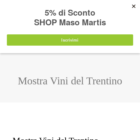
AVVISO:
I nostri prodotti torneranno
nuovamente disponibili a partire da
lunedì 24
agosto 2026
.
IT
EN
DE
SHOP
Mostra Vini del Trentino