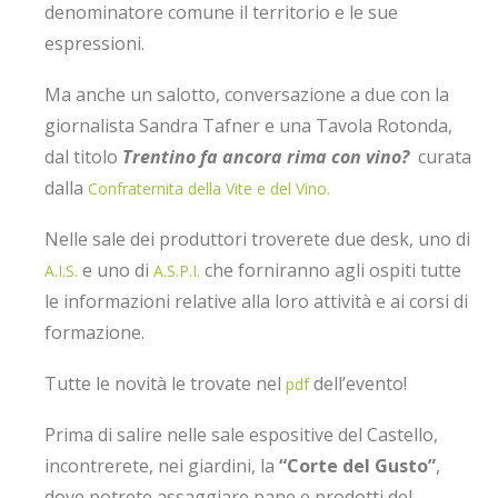
denominatore comune il territorio e le sue
espressioni.
Ma anche un salotto, conversazione a due con la
giornalista Sandra Tafner e una Tavola Rotonda,
dal titolo
Trentino fa ancora rima con vino?
curata
dalla
Confraternita della Vite e del Vino.
Nelle sale dei produttori troverete due desk, uno di
e uno di
che forniranno agli ospiti tutte
A.I.S.
A.S.P.I.
le informazioni relative alla loro attività e ai corsi di
formazione.
Tutte le novità le trovate nel
dell’evento!
pdf
Prima di salire nelle sale espositive del Castello,
incontrerete, nei giardini, la
“Corte del Gusto”
,
dove potrete assaggiare pane e prodotti del