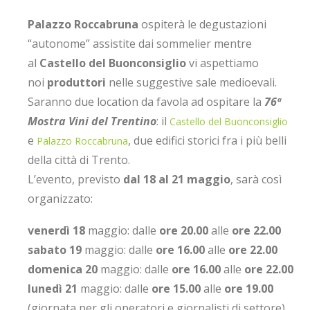
Palazzo Roccabruna
ospiterà le degustazioni
“autonome” assistite dai sommelier mentre
al
Castello del Buonconsiglio
vi aspettiamo
noi
produttori
nelle suggestive sale medioevali.
Saranno due location da favola ad ospitare la
76ª
Mostra Vini del Trentino
: il
Castello del Buonconsiglio
e
, due edifici storici fra i più belli
Palazzo Roccabruna
della città di Trento.
L’evento, previsto
dal 18 al 21 maggio
, sarà così
organizzato:
venerdì 18
maggio: dalle
ore 20.00
alle
ore 22.00
sabato 19
maggio: dalle
ore 16.00
alle
ore 22.00
domenica 20
maggio: dalle
ore 16.00
alle
ore 22.00
lunedì 21
maggio: dalle
ore 15.00
alle
ore 19.00
(giornata per gli operatori e giornalisti di settore)