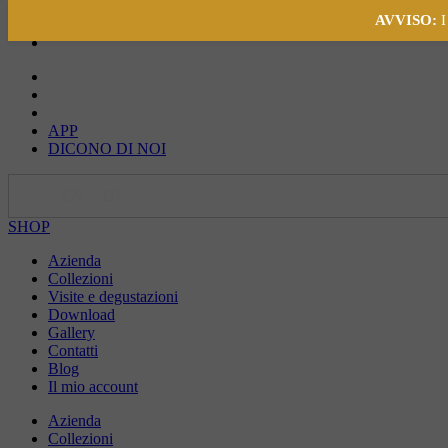
AVVISO:
I
APP
DICONO DI NOI
IT
EN
DE
SHOP
Azienda
Collezioni
Visite e degustazioni
Download
Gallery
Contatti
Blog
Il mio account
Azienda
Collezioni