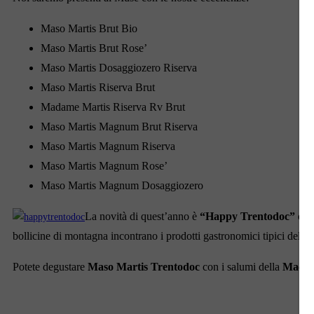
Maso Martis Brut Bio
Maso Martis Brut Rose’
Maso Martis Dosaggiozero Riserva
Maso Martis Riserva Brut
Madame Martis Riserva Rv Brut
Maso Martis Magnum Brut Riserva
Maso Martis Magnum Riserva
Maso Martis Magnum Rose’
Maso Martis Magnum Dosaggiozero
La novità di quest’anno è
“Happy Trentodoc”
org
bollicine di montagna incontrano i prodotti gastronomici tipici del 
Potete degustare ‪
Maso Martis Trentodoc
con i salumi della
Macell