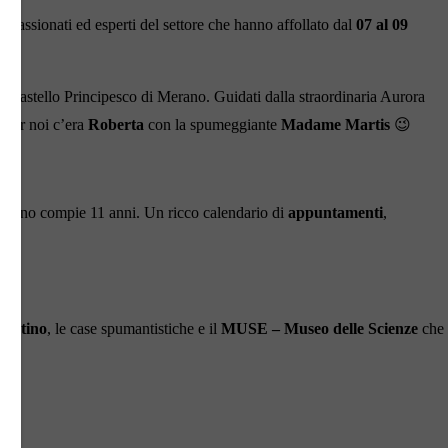
ppassionati ed esperti del settore che hanno affollato dal
07 al 09
Castello Principesco di Merano. Guidati dalla straordinaria Aurora
. Per noi c’era
Roberta
con la spumeggiante
Madame Martis
😉
st’anno compie 11 anni. Un ricco calendario di
appuntamenti
,
rentino
, le case spumantistiche e il
MUSE – Museo delle Scienze
ch