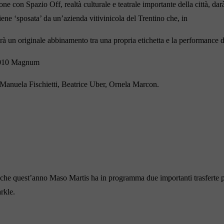
e con Spazio Off, realtà culturale e teatrale importante della città, darà 
iene ‘sposata’ da un’azienda vitivinicola del Trentino che, in
rà un originale abbinamento tra una propria etichetta e la performance de
 2010 Magnum
Manuela Fischietti, Beatrice Uber, Ornela Marcon.
he quest’anno Maso Martis ha in programma due importanti trasferte per 
rkle.