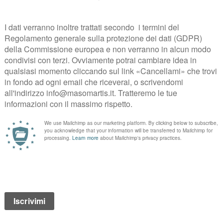
anizzato dalla
Strada del Vino e dei Sapori del Trentino
tanti appunta
Trentino: stuzzicanti abbinamenti che renderanno più “sparkling” il mome
eria Sighel
di Baselga di Pinè tutti i giorni da
giovedì 26 novembre a