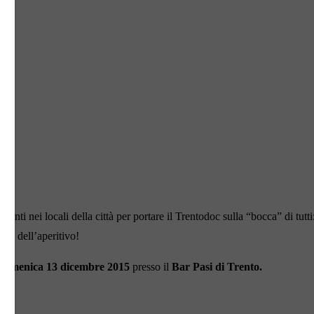
menti nei locali della città per portare il Trentodoc sulla “bocca” di tutti:
nto dell’aperitivo!
 domenica 13 dicembre 2015
presso il
Bar Pasi di Trento.