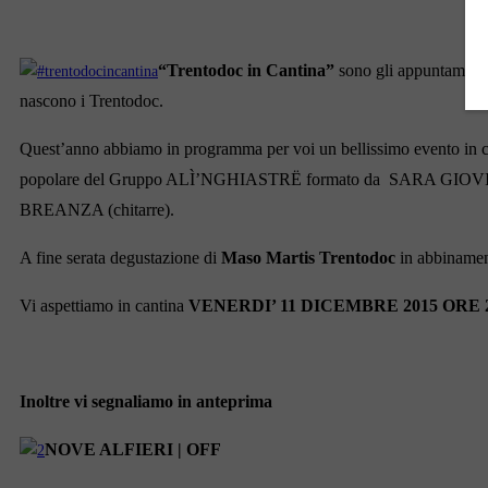
“Trentodoc in Cantina”
sono gli appuntamenti
nascono i Trentodoc.
Quest’anno abbiamo in programma per voi un bellissimo evento in 
popolare del Gruppo ALÌ’NGHIASTRË formato da SARA GIOVINA
BREANZA (chitarre).
A fine serata degustazione di
Maso Martis Trentodoc
in abbinament
Vi aspettiamo in cantina
VENERDI’ 11 DICEMBRE 2015 ORE 2
Inoltre vi segnaliamo in anteprima
NOVE ALFIERI | OFF