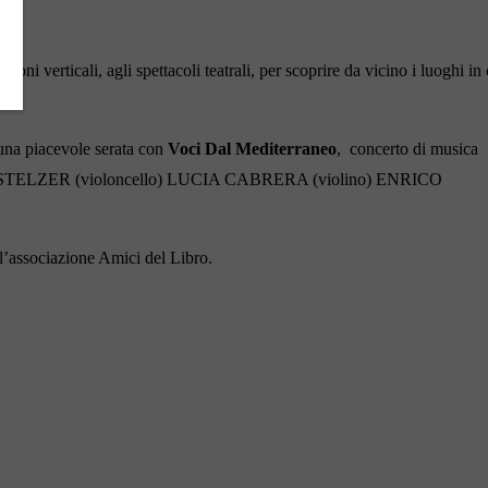
azioni verticali, agli spettacoli teatrali, per scoprire da vicino i luoghi in 
 una piacevole serata con
Voci Dal Mediterraneo
, concerto di musica
IA STELZER (violoncello) LUCIA CABRERA (violino) ENRICO
ll’associazione Amici del Libro.