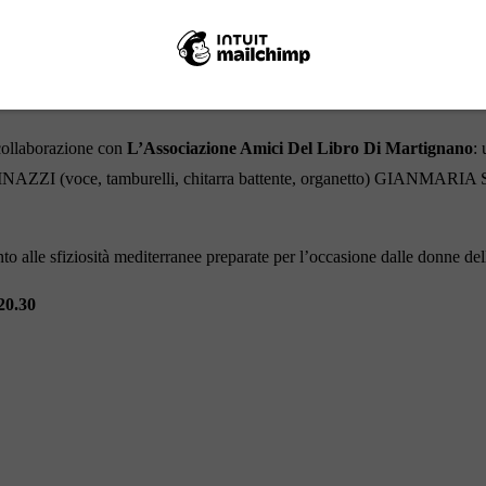
 presso le
case spumantistiche
: dalla presentazione di libri, alle degust
collaborazione con
L’Associazione Amici Del Libro Di Martignano
:
ZZI (voce, tamburelli, chitarra battente, organetto) GIANMAR
o alle sfiziosità mediterranee preparate per l’occasione dalle donne de
0.30