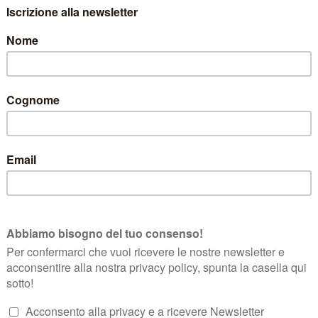
ival
, che anche quest’anno ha registrato una grande partecipazione di a
dalle
Donne del Vino del Trentino Alto Adige
sabato 07 novembre nel 
vento hanno degustato
i vini di 16 produttrici del Trentino Alto Adige
e sulla Città”
, la manifestazione dedicata al metodo classico che que
nati delle bollicine di montagna nella fantastica cornice di
Trento
.
Trentodoc: lo storico
Palazzo Roccabruna Enoteca Provinciale del T
 settore.
cBollicine