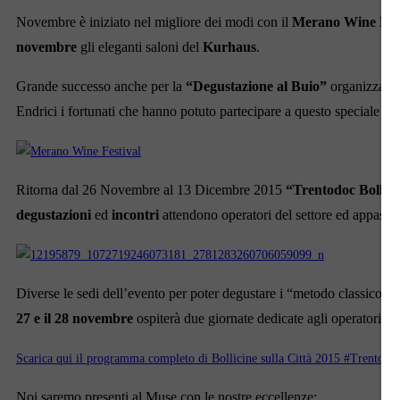
Novembre è iniziato nel migliore dei modi con il
Merano Wine Fest
novembre
gli eleganti saloni del
Kurhaus
.
Grande successo anche per la
“Degustazione al Buio”
organizzata 
Endrici i fortunati che hanno potuto partecipare a questo speciale e
Ritorna dal 26 Novembre al 13 Dicembre 2015
“Trentodoc Bollicin
degustazioni
ed
incontri
attendono operatori del settore ed appassio
Diverse le sedi dell’evento per poter degustare i “metodo classico” 
27 e il 28 novembre
ospiterà due giornate dedicate agli operatori del
Scarica qui il programma completo di Bollicine sulla Città 2015 #Trentodo
Noi saremo presenti al Muse con le nostre eccellenze: