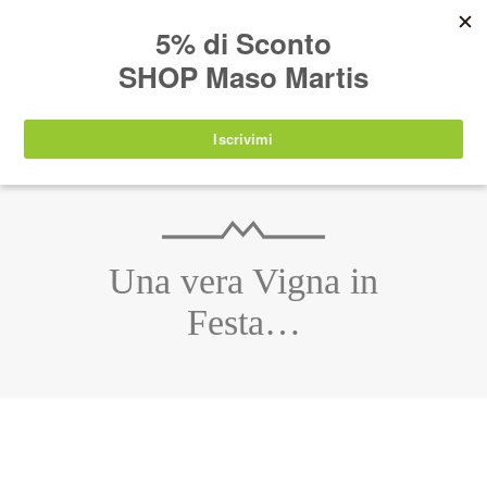
AVVISO:
I nostri prodotti torneranno
nuovamente disponibili a partire da
lunedì 24
agosto 2026
.
IT
EN
DE
SHOP
Una vera Vigna in
Festa…