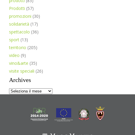
prodotti
(83)
Prodotti
(57)
promozioni
(30)
solidarietà
(17)
spettacolo
(36)
sport
(13)
territorio
(205)
video
(9)
vino&arte
(35)
visite speciali
(26)
Archives
Archives