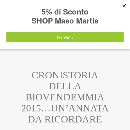
AVVISO:
I nostri prodotti torneranno
nuovamente disponibili a partire da
lunedì 24
agosto 2026
.
IT
EN
DE
SHOP
CRONISTORIA
DELLA
BIOVENDEMMIA
2015…UN’ANNATA
DA RICORDARE