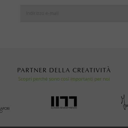
PARTNER DELLA CREATIVITÀ
Scopri perché sono così importanti per noi