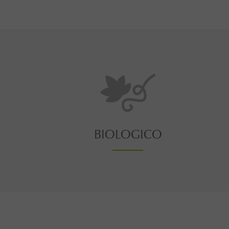
BIOLOGICO