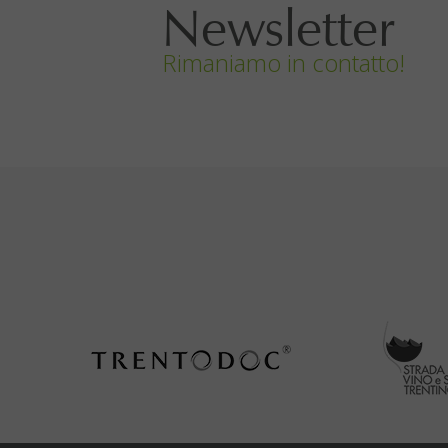
Newsletter
Rimaniamo in contatto!