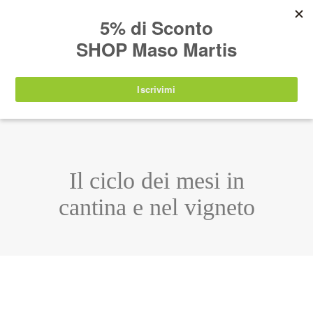
AVVISO:
I nostri prodotti torneranno
nuovamente disponibili a partire da
lunedì 24
agosto 2026
.
IT
EN
DE
SHOP
Il ciclo dei mesi in
cantina e nel vigneto