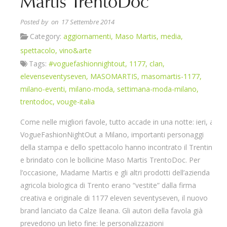
Martis TrentoDoc
Posted by
on 17 Settembre 2014
Category:
aggiornamenti
,
Maso Martis
,
media
,
spettacolo
,
vino&arte
Tags:
#voguefashionnightout
,
1177
,
clan
,
elevenseventyseven
,
MASOMARTIS
,
masomartis-1177
,
milano-eventi
,
milano-moda
,
settimana-moda-milano
,
trentodoc
,
vouge-italia
Come nelle migliori favole, tutto accade in una notte: ieri, al
VogueFashionNightOut a Milano, importanti personaggi
della stampa e dello spettacolo hanno incontrato il Trentino
e brindato con le bollicine Maso Martis TrentoDoc. Per
l’occasione, Madame Martis e gli altri prodotti dell’azienda
agricola biologica di Trento erano “vestite” dalla firma
creativa e originale di 1177 eleven seventyseven, il nuovo
brand lanciato da Calze Ileana. Gli autori della favola già
prevedono un lieto fine: le personalizzazioni