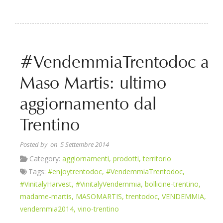
#VendemmiaTrentodoc a
Maso Martis: ultimo
aggiornamento dal
Trentino
Posted by
on 5 Settembre 2014
Category:
aggiornamenti
,
prodotti
,
territorio
Tags:
#enjoytrentodoc
,
#VendemmiaTrentodoc
,
#VinitalyHarvest
,
#VinitalyVendemmia
,
bollicine-trentino
,
madame-martis
,
MASOMARTIS
,
trentodoc
,
VENDEMMIA
,
vendemmia2014
,
vino-trentino