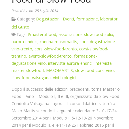
Posted by
on 25 Luglio 2014
Category:
Degustazioni
,
Eventi
,
formazione
,
laboratori
del Gusto
Tags:
#masteroffood
,
associazione-slow-food-italia
,
aurora-endrici
,
cantina-masomartis
,
corsi-degustazione-
vino-trento
,
corsi-slow-food-trento
,
corsi-slowfood-
trentino
,
eventi-slowfood-trento
,
formazione-
degustazione-vino
,
intervista-aurora-endrici
,
intervista-
master-slowfood
,
MASOMARTIS
,
slow-food-corsi-vino
,
slow-food-valsugana
,
vini-biologici
Dopo il successo delle edizioni precedenti, torna Master of
Food – Vino – Modulo I, II e III, organizzato da Slow Food
Condotta Valsugana Lagorai. Il corso didattico si terrà a
Maso Martis secondo il seguente calendario: 3-10-17-24
Settembre 2014 per il Modulo I, 5-12-19-26 Novembre
2014 per il Modulo II, e 4-11-18-25 Febbraio 2015 per il