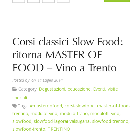
Corsi classici Slow Food:
ritorna MASTER OF
FOOD – Vino a Trento
Posted by
on 11 Luglio 2014
Category:
Degustazioni
,
educazione
,
Eventi
,
visite
speciali
Tags:
#masteroofood
,
corsi-slowfood
,
master-of-food-
trentino
,
moduloI-vino
,
moduloII-vino
,
moduloIII-vino
,
slowfood
,
slowfood-lagorai-valsugana
,
slowfood-trentino
,
slowfood-trento
,
TRENTINO