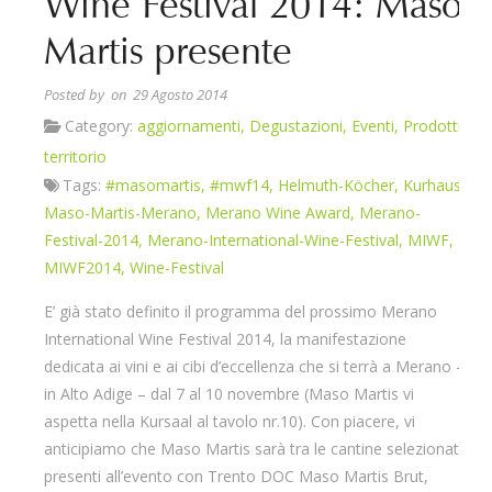
Wine Festival 2014: Maso
Martis presente
Posted by
on 29 Agosto 2014
Category:
aggiornamenti
,
Degustazioni
,
Eventi
,
Prodotti
,
territorio
Tags:
#masomartis
,
#mwf14
,
Helmuth-Köcher
,
Kurhaus
,
Maso-Martis-Merano
,
Merano Wine Award
,
Merano-
Festival-2014
,
Merano-International-Wine-Festival
,
MIWF
,
MIWF2014
,
Wine-Festival
E’ già stato definito il programma del prossimo Merano
International Wine Festival 2014, la manifestazione
dedicata ai vini e ai cibi d’eccellenza che si terrà a Merano –
in Alto Adige – dal 7 al 10 novembre (Maso Martis vi
aspetta nella Kursaal al tavolo nr.10). Con piacere, vi
anticipiamo che Maso Martis sarà tra le cantine selezionate
presenti all’evento con Trento DOC Maso Martis Brut,