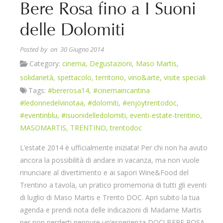
Bere Rosa fino a I Suoni
delle Dolomiti
Posted by
on 30 Giugno 2014
Category:
cinema
,
Degustazioni
,
Maso Martis
,
solidarietà
,
spettacolo
,
territorio
,
vino&arte
,
visite speciali
Tags:
#bererosa14
,
#cinemaincantina
#ledonnedelvinotaa
,
#dolomiti
,
#enjoytrentodoc
,
#eventinblu
,
#isuonidelledolomiti
,
eventi-estate-trentino
,
MASOMARTIS
,
TRENTINO
,
trentodoc
L’estate 2014 è ufficialmente iniziata! Per chi non ha avuto
ancora la possibilità di andare in vacanza, ma non vuole
rinunciare al divertimento e ai sapori Wine&Food del
Trentino a tavola, un pratico promemoria di tutti gli eventi
di luglio di Maso Martis e Trento DOC. Apri subito la tua
agenda e prendi nota delle indicazioni di Madame Martis
per non perderti neppure un’esperienza DOC! BERE ROSA