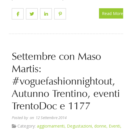
Read More
Settembre con Maso
Martis:
#voguefashionnightout,
Autunno Trentino, eventi
TrentoDoc e 1177
Posted by
on 12 Settembre 2014
Category:
aggiornamenti
,
Degustazioni
,
donne
,
Eventi
,