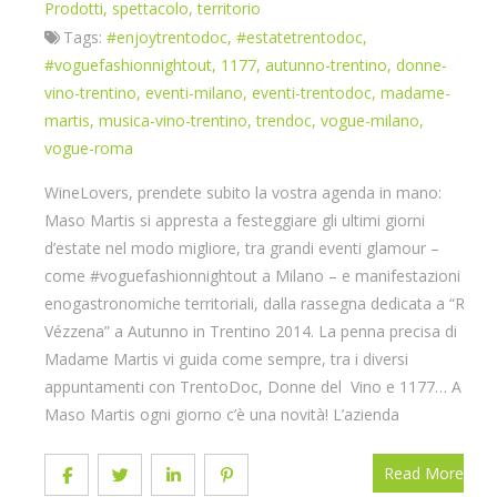
Prodotti
,
spettacolo
,
territorio
Tags:
#enjoytrentodoc
,
#estatetrentodoc
,
#voguefashionnightout
,
1177
,
autunno-trentino
,
donne-
vino-trentino
,
eventi-milano
,
eventi-trentodoc
,
madame-
martis
,
musica-vino-trentino
,
trendoc
,
vogue-milano
,
vogue-roma
WineLovers, prendete subito la vostra agenda in mano:
Maso Martis si appresta a festeggiare gli ultimi giorni
d’estate nel modo migliore, tra grandi eventi glamour –
come #voguefashionnightout a Milano – e manifestazioni
enogastronomiche territoriali, dalla rassegna dedicata a “Re
Vézzena” a Autunno in Trentino 2014. La penna precisa di
Madame Martis vi guida come sempre, tra i diversi
appuntamenti con TrentoDoc, Donne del Vino e 1177… A
Maso Martis ogni giorno c’è una novità! L’azienda
Read More