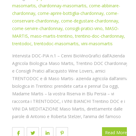
masomartis
,
chardonnay-masomartis
,
come-abbinare-
chardonnay
,
come-aprire-bottiglia-chardonnay
,
come-
conservare-chardonnay
,
come-degustare-chardonnay
,
come-servire-chardonnay
,
consigli-pratici-vino
,
MASO-
MARTIS
,
maso-martis-trentino
,
trentino-doc-chardonnay
,
trentodoc
,
trentodoc-masomartis
,
vini-masomartis
Intervista DOC-PIA n.1 – Cenni BioVinoGrafici dall’Azienda
Agricola Biologica Maso Martis, Trentino DOC Chardonnay
e Consigli Pratici all’acquisto Wine Lovers, amici
TRENTODOC e di Maso Martis- azienda agricola dall’anima
biologica in Trentino: prendete carta e penna! Da oggi,
Madame Martis – la vostra Riserva in Blu Persia – vi
racconta i TRENTODOC, i VINI BIANCHI Trentino DOC e i
VINI DA MEDITAZIONE Maso Martis, direttamente dalle
parole di Antonio e Roberta Stelzer, l’anima del famoso
Read More