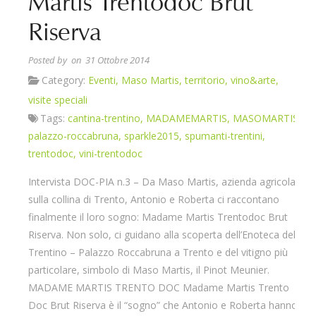
Martis Trentodoc Brut
Riserva
Posted by
on 31 Ottobre 2014
Category:
Eventi
,
Maso Martis
,
territorio
,
vino&arte
,
visite speciali
Tags:
cantina-trentino
,
MADAMEMARTIS
,
MASOMARTIS
,
palazzo-roccabruna
,
sparkle2015
,
spumanti-trentini
,
trentodoc
,
vini-trentodoc
Intervista DOC-PIA n.3 – Da Maso Martis, azienda agricola
sulla collina di Trento, Antonio e Roberta ci raccontano
finalmente il loro sogno: Madame Martis Trentodoc Brut
Riserva. Non solo, ci guidano alla scoperta dell’Enoteca del
Trentino – Palazzo Roccabruna a Trento e del vitigno più
particolare, simbolo di Maso Martis, il Pinot Meunier.
MADAME MARTIS TRENTO DOC Madame Martis Trento
Doc Brut Riserva è il “sogno” che Antonio e Roberta hanno