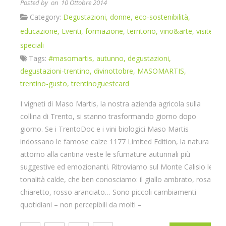
Posted by
on 10 Ottobre 2014
Category:
Degustazioni
,
donne
,
eco-sostenibilità
,
educazione
,
Eventi
,
formazione
,
territorio
,
vino&arte
,
visite
speciali
Tags:
#masomartis
,
autunno
,
degustazioni
,
degustazioni-trentino
,
divinottobre
,
MASOMARTIS
,
trentino-gusto
,
trentinoguestcard
I vigneti di Maso Martis, la nostra azienda agricola sulla
collina di Trento, si stanno trasformando giorno dopo
giorno. Se i TrentoDoc e i vini biologici Maso Martis
indossano le famose calze 1177 Limited Edition, la natura
attorno alla cantina veste le sfumature autunnali più
suggestive ed emozionanti. Ritroviamo sul Monte Calisio le
tonalità calde, che ben conosciamo: il giallo ambrato, rosa
chiaretto, rosso aranciato… Sono piccoli cambiamenti
quotidiani – non percepibili da molti –