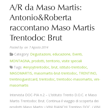
A/R da Maso Martis:
Antonio&Roberta
raccontano Maso Martis
Trentodoc Brut
Posted by
on 7 Agosto 2014
Category:
Degustazioni
,
educazione
,
Eventi
,
MONTAGNA
,
prodotti
,
territorio
,
visite speciali
Tags:
#enjoytrentodoc
,
brut
,
istituto-trentodoc
,
MASOMARTIS
,
masomartis-brut-trentodoc
,
TRENTINO
,
trentinoguestcard
,
trentodoc
,
trentodoc-masomartis
,
vini-
masomartis
Intervista DOC-PIA n.2 – L’Istituto Trento D.O.C. e Maso
Martis Trentodoc Brut. Continua il viaggio di scoperta dei
prodotti Maso Martis: i VINI BIANCHI Trentino DOC, i VINI