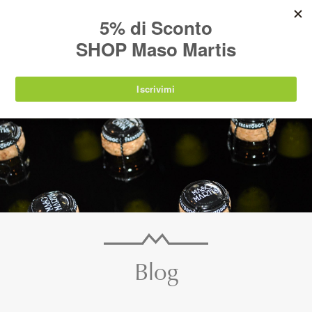
AVVISO:
I nostri prodotti torneranno
nuovamente disponibili a partire da
lunedì 24
agosto 2026
.
IT
EN
DE
SHOP
Blog