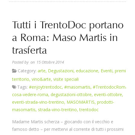
Tutti i TrentoDoc portano
a Roma: Maso Martis in
trasferta
Posted by
on 15 Ottobre 2014
Category:
arte
,
Degustazioni
,
educazione
,
Eventi
,
premi
,
territorio
,
vino&arte
,
visite speciali
Tags:
#enjoytrentodoc
,
#masomartis
,
#TrentodocRoma
,
cosa-vedere-roma
,
degustazioni-ottobre
,
eventi-ottobre
,
eventi-strada-vino-trentino
,
MASOMARTIS
,
prodotti-
masomartis
,
strada-vino-trentino
,
trentodoc
Madame Martis scherza – giocando con il vecchio e
famoso detto – per mettervi al corrente di tutti i prossimi