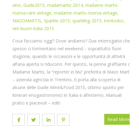
vino
,
Guide2015
,
madamartis-2014
,
madame-martis-
riserva-rare-vintage
,
madame-martis-riserva-vintage
,
MASOMARTIS
,
Sparkle-2015
,
sparkling-2015
,
trentodoc
,
vini-buoni-italia-2015
Cosa facciamo oggi? Dove andiamo? Due interrogativi che
spesso ci tormentano nel weekend – soprattutto fuori
stagione, quando le occasioni e le opportunità di attività
all’aria aperta si riducono. Per questo, la penna graffiante di
Madame Martis, la “reporter in blu” preferita di Maso Martis
– azienda agricola in Trentino, ti porta alla scoperta di
alcune delle Guide Wine&Food 2015, ottimo spunto per
itinerari enogastronomici in Italia e all’esterno. Manuali
pratici e piacevoli – editi
Read More