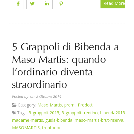
Read More
5 Grappoli di Bibenda a
Maso Martis: quando
l’ordinario diventa
straordinario
Posted by
on 2 Ottobre 2014
Category:
Maso Martis
,
premi
,
Prodotti
Tags:
5-grappoli-2015
,
5-grappoli-trentino
,
bibenda2015
,
madame-martis. guida-bibenda
,
maso-martis-brut-riserva
,
MASOMARTIS
,
trentodoc